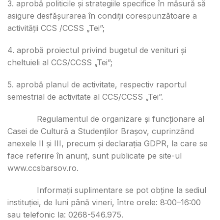
3. aprobă politicile și strategiile specifice în măsură să
asigure desfășurarea în condiții corespunzătoare a
activității CCS /CCSS „Tei”;
4. aprobă proiectul privind bugetul de venituri și
cheltuieli al CCS/CCSS „Tei”;
5. aprobă planul de activitate, respectiv raportul
semestrial de activitate al CCS/CCSS „Tei”.
Regulamentul de organizare și funcționare al
Casei de Cultură a Studenților Brașov, cuprinzând
anexele II și III, precum și declarația GDPR, la care se
face referire în anunț, sunt publicate pe site-ul
www.ccsbarsov.ro.
Informații suplimentare se pot obține la sediul
instituției, de luni până vineri, între orele: 8:00–16:00
sau telefonic la: 0268-546.975.