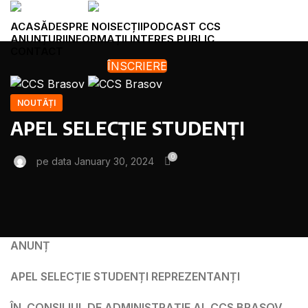
ACASĂ
DESPRE NOI
SECȚII
PODCAST CCS
ANUNȚURI
INFORMAȚII INTERES PUBLIC
CONTACT
ÎNSCRIERE
Menu
NOUTĂȚI
APEL SELECȚIE STUDENȚI
0
pe data January 30, 2024
ANUNȚ
APEL SELECȚIE STUDENȚI REPREZENTANȚI
ÎN CONSILIUL DE ADMINISTRAȚIE AL CCS BRAȘOV