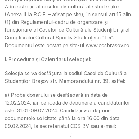
Administrație al caselor de cultură ale studenților
(Anexa II la R.O.F. – afișat pe site), în sensul art.15 alin.
(1) din Regulamentul-cadru de organizare și
funcționare al Caselor de Cultură ale Studenților și al
Complexului Cultural Sportiv Studențesc “Tei”.
Documentul este postat pe site-ul www.ccsbrasov.ro
I. Procedura și Calendarul selecției:
Selecția se va desfășura la sediul Casei de Cultură a
Studenților Brașov str. Memorandului nr. 39, astfel:
a) Proba dosarului se desfășoară în data de
12.02.2024, iar perioada de depunere a candidaturilor
este: 31.01-09.02.2024. Candidații vor depune
documentele solicitate până la ora 16:00 din data
09.02.2024, la secretariatul CCS BV sau e-mail:
ccs.brașov@mfamilie.gov.ro
;