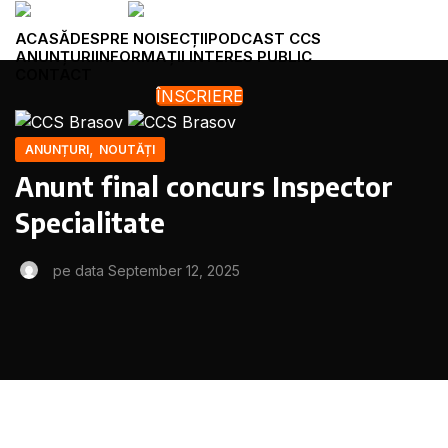
ACASĂ
DESPRE NOI
SECȚII
PODCAST CCS
ANUNȚURI
INFORMAȚII INTERES PUBLIC
CONTACT
ÎNSCRIERE
Menu
,
ANUNȚURI
NOUTĂȚI
Anunt final concurs Inspector
Specialitate
pe data September 12, 2025