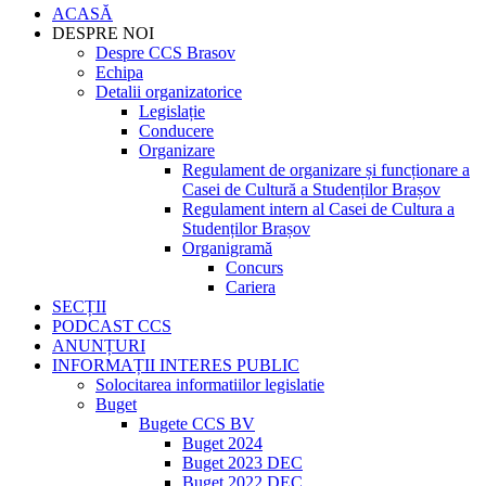
ACASĂ
DESPRE NOI
Despre CCS Brasov
Echipa
Detalii organizatorice
Legislație
Conducere
Organizare
Regulament de organizare și funcționare a
Casei de Cultură a Studenților Brașov
Regulament intern al Casei de Cultura a
Studenților Brașov
Organigramă
Concurs
Cariera
SECȚII
PODCAST CCS
ANUNȚURI
INFORMAȚII INTERES PUBLIC
Solocitarea informatiilor legislatie
Buget
Bugete CCS BV
Buget 2024
Buget 2023 DEC
Buget 2022 DEC