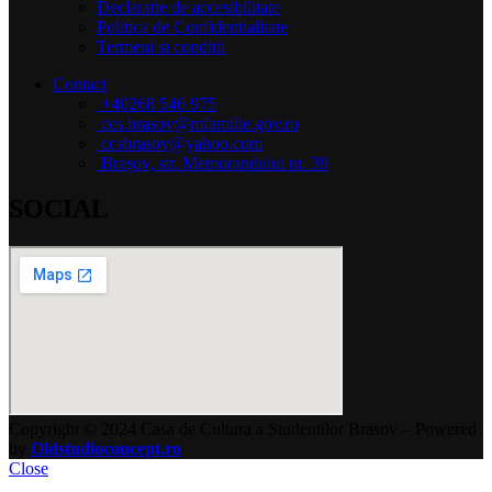
Declaratie de accesibilitate
Politica de Confidentialitate
Termeni si conditii
Contact
+40268 546 975
ccs.brasov@mfamilie.gov.ro
ccsbrasov@yahoo.com
Brașov, str. Memorandului nr. 39
SOCIAL
Copyright © 2024 Casa de Cultura a Studentilor Brasov – Powered
by
Oldstudioconcept.ro
Close