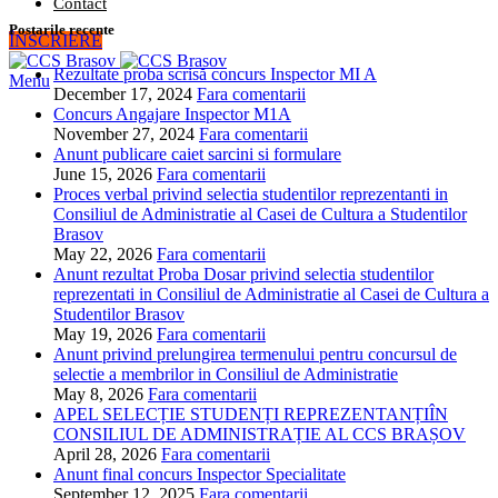
Contact
Postarile recente
ÎNSCRIERE
Rezultate proba scrisă concurs Inspector MI A
Menu
December 17, 2024
Fara comentarii
Concurs Angajare Inspector M1A
November 27, 2024
Fara comentarii
Anunt publicare caiet sarcini si formulare
June 15, 2026
Fara comentarii
Proces verbal privind selectia studentilor reprezentanti in
Consiliul de Administratie al Casei de Cultura a Studentilor
Brasov
May 22, 2026
Fara comentarii
Anunt rezultat Proba Dosar privind selectia studentilor
reprezentati in Consiliul de Administratie al Casei de Cultura a
Studentilor Brasov
May 19, 2026
Fara comentarii
Anunt privind prelungirea termenului pentru concursul de
selectie a membrilor in Consiliul de Administratie
May 8, 2026
Fara comentarii
APEL SELECȚIE STUDENȚI REPREZENTANȚIÎN
CONSILIUL DE ADMINISTRAȚIE AL CCS BRAȘOV
April 28, 2026
Fara comentarii
Anunt final concurs Inspector Specialitate
September 12, 2025
Fara comentarii