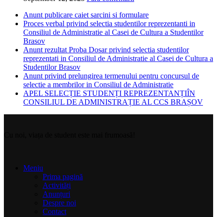
Anunt publicare caiet sarcini si formulare
Proces verbal privind selectia studentilor reprezentanti in
Consiliul de Administratie al Casei de Cultura a Studentilor
Brasov
Anunt rezultat Proba Dosar privind selectia studentilor
reprezentati in Consiliul de Administratie al Casei de Cultura a
Studentilor Brasov
Anunt privind prelungirea termenului pentru concursul de
selectie a membrilor in Consiliul de Administratie
APEL SELECȚIE STUDENȚI REPREZENTANȚIÎN
CONSILIUL DE ADMINISTRAȚIE AL CCS BRAȘOV
Cu noi, viața de student este mai frumoasă!
Meniu
Prima pagină
Activități
Anunțuri
Despre noi
Contact