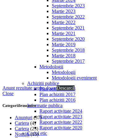
Martie 2024
Septembrie 2023
Martie 2023
Septembrie 2022
Martie 2022
Septembrie 2021
Martie 2021
Septembrie 2020
Martie 2019
Septembrie 2018
Martie 2018
Septembrie 2017
Metodologii
Metodologii
Metodologii eveniment
Achizitii publice
Anunt rezultate proba doaar
Descarcă
Plan achizitii 2018
Close
Plan achizitii 2017
Plan achizitii 2016
Informatie publica
Categoriile noastre
Raport activitate 2024
Raport activitate 2023
Anunțuri
(37)
Raport activitate 2022
Cariera
(4)
Raport activitate 2020
Cariera
(23)
Codul etic
Noutăți
(15)