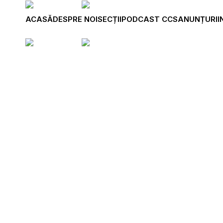
ACASĂ
DESPRE NOI
SECȚII
PODCAST CCS
ANUNȚURI
I
Menu
Part