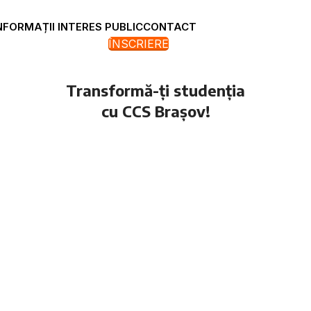
NFORMAȚII INTERES PUBLIC
CONTACT
ÎNSCRIERE
Transformă-ți studenția
cu CCS Brașov!
icipă la activități care îți dezvoltă pasiunea și îți aduc prieteni