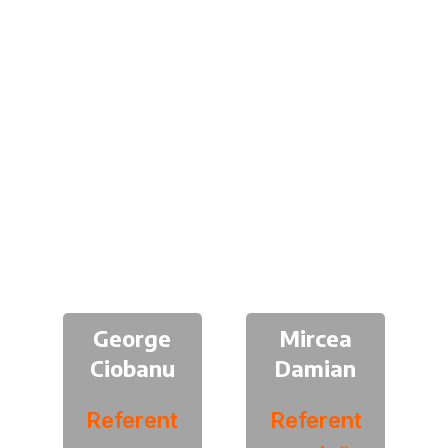
George
Mircea
Ciobanu
Damian
Referent
Referent