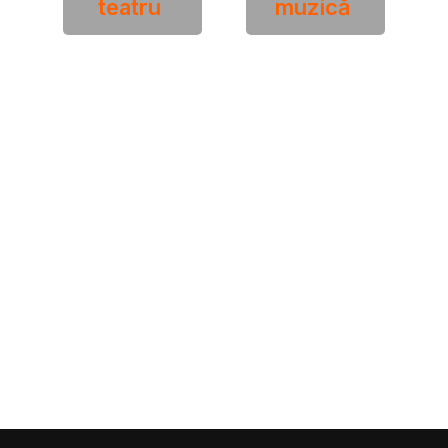
teatru
muzică