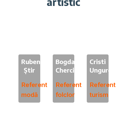
artistic
Ruben
Bogdan
Cristi
Știr
Cherciu
Ungureanu
Referent
Referent
Referent
modă
folclor
turism