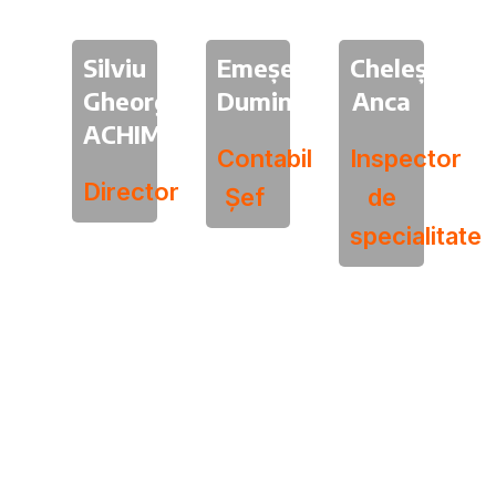
Silviu
Emeșe
Cheleș
Gheorghe
Duminicescu
Anca
ACHIM
Contabil
Inspector
Director
Șef
de
specialitate