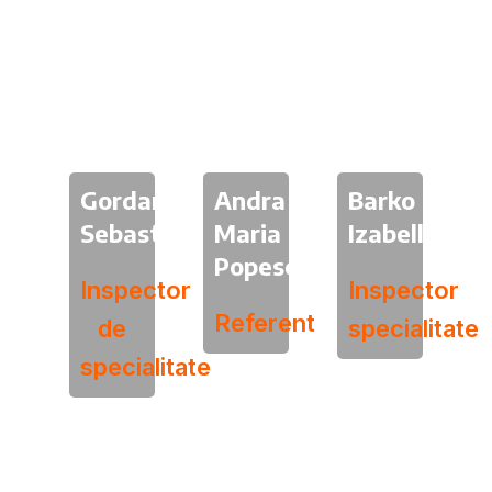
Gordan
Andra
Barko
Sebastian
Maria
Izabella
Popescu
Inspector
Inspector
Referent
de
specialitate
specialitate