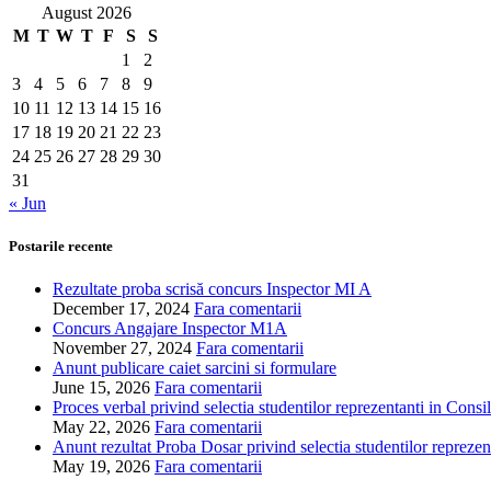
August 2026
M
T
W
T
F
S
S
1
2
3
4
5
6
7
8
9
10
11
12
13
14
15
16
17
18
19
20
21
22
23
24
25
26
27
28
29
30
31
« Jun
Postarile recente
Rezultate proba scrisă concurs Inspector MI A
December 17, 2024
Fara comentarii
Concurs Angajare Inspector M1A
November 27, 2024
Fara comentarii
Anunt publicare caiet sarcini si formulare
June 15, 2026
Fara comentarii
Proces verbal privind selectia studentilor reprezentanti in Consi
May 22, 2026
Fara comentarii
Anunt rezultat Proba Dosar privind selectia studentilor reprezen
May 19, 2026
Fara comentarii