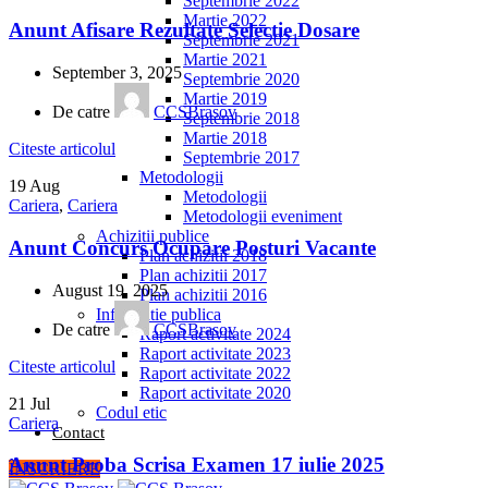
Septembrie 2022
Martie 2022
Anunt Afisare Rezultate Selectie Dosare
Septembrie 2021
Martie 2021
September 3, 2025
Septembrie 2020
Martie 2019
De catre
CCSBrasov
Septembrie 2018
Martie 2018
Citeste articolul
Septembrie 2017
Metodologii
19
Aug
Metodologii
Cariera
,
Cariera
Metodologii eveniment
Achizitii publice
Anunt Concurs Ocupare Posturi Vacante
Plan achizitii 2018
Plan achizitii 2017
August 19, 2025
Plan achizitii 2016
Informatie publica
De catre
CCSBrasov
Raport activitate 2024
Raport activitate 2023
Citeste articolul
Raport activitate 2022
Raport activitate 2020
21
Jul
Codul etic
Cariera
Contact
Anunt Proba Scrisa Examen 17 iulie 2025
ÎNSCRIERE