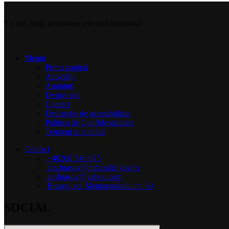
Cu noi, viața de student este mai frumoasă!
Meniu
Prima pagină
Activități
Anunțuri
Despre noi
Contact
Declaratie de accesibilitate
Politica de Confidentialitate
Termeni si conditii
Contact
+40268 546 975
ccs.brasov@mfamilie.gov.ro
ccsbrasov@yahoo.com
Brașov, str. Memorandului nr. 39
SOCIAL