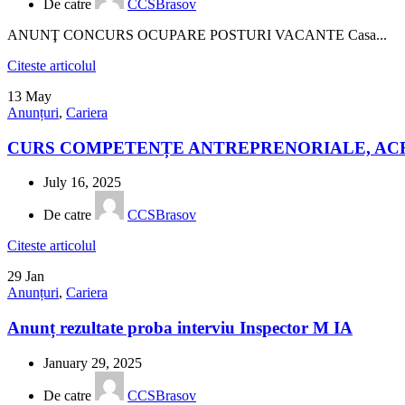
De catre
CCSBrasov
ANUNŢ CONCURS OCUPARE POSTURI VACANTE Casa...
Citeste articolul
13
May
Anunțuri
,
Cariera
CURS COMPETENȚE ANTREPRENORIALE, AC
July 16, 2025
De catre
CCSBrasov
Citeste articolul
29
Jan
Anunțuri
,
Cariera
Anunț rezultate proba interviu Inspector M IA
January 29, 2025
De catre
CCSBrasov