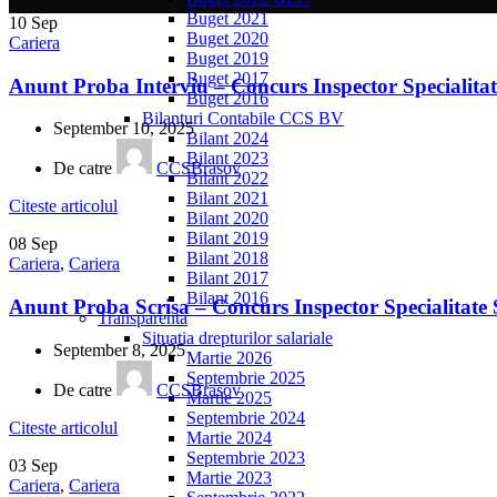
Buget 2021
10
Sep
Buget 2020
Cariera
Buget 2019
Buget 2017
Anunt Proba Interviu – Concurs Inspector Specialita
Buget 2016
Bilanturi Contabile CCS BV
September 10, 2025
Bilant 2024
Bilant 2023
De catre
CCSBrasov
Bilant 2022
Bilant 2021
Citeste articolul
Bilant 2020
Bilant 2019
08
Sep
Bilant 2018
Cariera
,
Cariera
Bilant 2017
Bilant 2016
Anunt Proba Scrisa – Concurs Inspector Specialitate
Transparenta
Situatia drepturilor salariale
September 8, 2025
Martie 2026
Septembrie 2025
De catre
CCSBrasov
Martie 2025
Septembrie 2024
Citeste articolul
Martie 2024
Septembrie 2023
03
Sep
Martie 2023
Cariera
,
Cariera