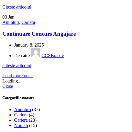
Citeste articolul
03
Jan
Anunțuri
,
Cariera
Continuare Concurs Angajare
January 8, 2025
De catre
CCSBrasov
Citeste articolul
Load more posts
Loading...
Close
Categoriile noastre
Anunțuri
(37)
Cariera
(4)
Cariera
(23)
Noutăți
(15)