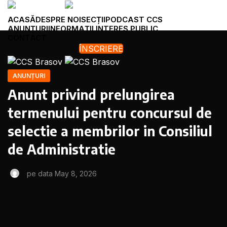
ACASĂ
DESPRE NOI
SECȚII
PODCAST CCS
ANUNȚURI
INFORMAȚII INTERES PUBLIC
CONTACT
ÎNSCRIERE
Menu
ANUNȚURI
Anunt privind prelungirea
termenului pentru concursul de
selectie a membrilor in Consiliul
de Administratie
pe data May 8, 2026