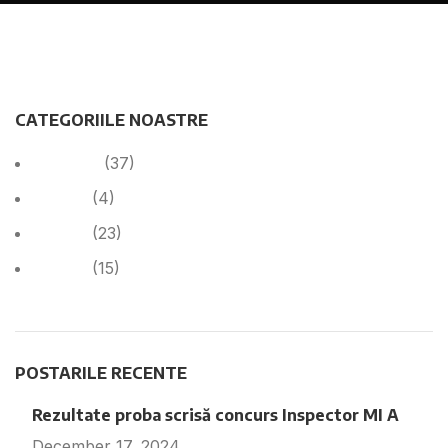
CATEGORIILE NOASTRE
Anunțuri
(37)
Cariera
(4)
Cariera
(23)
Noutăți
(15)
POSTARILE RECENTE
Rezultate proba scrisă concurs Inspector MI A
December 17, 2024
Fara comentarii