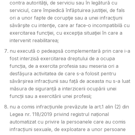
contra autorităţii, de serviciu sau în legătură cu
serviciul, care împiedică înfăptuirea justiţiei, de fals
ori a unor fapte de corupţie sau a unei infracţiuni
săvârşite cu intenţie, care ar face-o incompatibilă cu
exercitarea funcţiei, cu excepţia situaţiei în care a
intervenit reabilitarea;
nu execută o pedeapsă complementară prin care i-a
fost interzisă exercitarea dreptului de a ocupa
funcția, de a exercita profesia sau meseria ori a
desfășura activitatea de care s-a folosit pentru
săvârșirea infracțiunii sau față de aceasta nu s-a luat
măsura de siguranță a interzicerii ocupării unei
funcții sau a exercitării unei profesii;
nu a comis infracțiunile prevăzute la art.1 alin (2) din
Legea nr. 118/2019 privind registrul național
automatizat cu privire la persoanele care au comis
infracțiuni sexuale, de exploatare a unor persoane