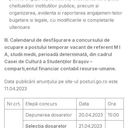
cheltuielilor institutiilor publice, precum si
organizarea, evidenta si raportarea angajamen-telor
bugetare si legale, cu modificarile si completarile
ulterioare
III. Calendarul de desfăşurare a concursului de
ocupare a postului temporar vacant de referent M I
A, studii medii, perioadă determinată, din cadrul
Casei de Cultură a Studenţilor Braşov –
comparti,entul financiar contabil resurse-umane.
Data publicării anunțului pe site-ul posturi.go.ro este
11.04.2023
Nr.crt.
Etepă concurs
Data
Ora
Depunerea dosarelor
20.04.2023
15:00
Selecţia dosarelor
21.04.2023