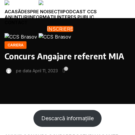
ACASĂ
DESPRE NOI
SECȚII
PODCAST CCS
ANUNȚURI
INFORMAȚII INTERES PUBLIC
CONTACT
ÎNSCRIERE
Menu
CARIERA
Concurs Angajare referent MIA
0
pe data April 11, 2023
Descarcă informațiile