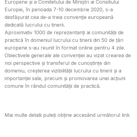
Europene și a Comitetului de Miniștri ai Consiliului
Europei, în perioada 7-10 decembrie 2020, s-a
desfășurat cea de-a treia convenție europeană
dedicată lucrului cu tinerii.
Aproximativ 1000 de reprezentanți ai comunității de
practică în domeniul lucrului cu tinerii din 50 de țări
europene s-au reunit în format online pentru 4 zile.
Obiectivele generale ale convenției au vizat crearea de
noi perspective și transferul de cunoștințe din
domeniu, creșterea vizibilității lucrului cu tinerii și a
importanței sale, precum și promovarea unei acțiuni
comune în rândul comunității de practică.
http://mts.ro/declarati/declaratia-in-urma-celei-de-a-
treia-conventiii-europene-a-lucrului-cu-tinerii/
Mai multe detalii puteți obține accesând următorul link
https://www.eywc2020.eu/en/convention/coronavirus/