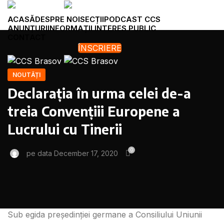
ACASĂ
DESPRE NOI
SECȚII
PODCAST CCS
ANUNȚURI
INFORMAȚII INTERES PUBLIC
CONTACT
ÎNSCRIERE
Menu
NOUTĂȚI
Declarația în urma celei de-a
treia Convențiii Europene a
Lucrului cu Tinerii
0
pe data December 17, 2020
Sub egida președinției germane a Consiliului Uniunii