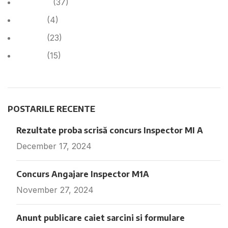
Anunțuri
(37)
Cariera
(4)
Cariera
(23)
Noutăți
(15)
POSTARILE RECENTE
Rezultate proba scrisă concurs Inspector MI A
December 17, 2024
Fara comentarii
Concurs Angajare Inspector M1A
November 27, 2024
Fara comentarii
Anunt publicare caiet sarcini si formulare