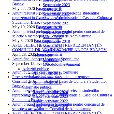
Martie 2024
Brasov
Septembrie 2023
May 22, 2026
Fara comentarii
Martie 2023
Anunt rezultat Proba Dosar privind selectia studentilor
Septembrie 2022
reprezentati in Consiliul de Administratie al Casei de Cultura a
Martie 2022
Studentilor Brasov
Septembrie 2021
May 19, 2026
Fara comentarii
Martie 2021
Anunt privind prelungirea termenului pentru concursul de
Septembrie 2020
selectie a membrilor in Consiliul de Administratie
Martie 2019
May 8, 2026
Fara comentarii
Septembrie 2018
APEL SELECȚIE STUDENȚI REPREZENTANȚIÎN
Martie 2018
CONSILIUL DE ADMINISTRAȚIE AL CCS BRAȘOV
Septembrie 2017
April 28, 2026
Fara comentarii
Metodologii
Anunt final concurs Inspector Specialitate
Metodologii
September 12, 2025
Fara comentarii
Metodologii eveniment
Achizitii publice
Anunt publicare caiet sarcini si formulare
Plan achizitii 2018
Proces verbal privind selectia studentilor reprezentanti in
Plan achizitii 2017
Consiliul de Administratie al Casei de Cultura a Studentilor
Plan achizitii 2016
Brasov
Informatie publica
Anunt rezultat Proba Dosar privind selectia studentilor
Raport activitate 2024
reprezentati in Consiliul de Administratie al Casei de Cultura a
Raport activitate 2023
Studentilor Brasov
Raport activitate 2022
Anunt privind prelungirea termenului pentru concursul de
Raport activitate 2020
selectie a membrilor in Consiliul de Administratie
Codul etic
APEL SELECȚIE STUDENȚI REPREZENTANȚIÎN