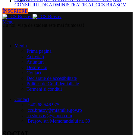
Contact
CONSILIUL DE ADMINISTRAȚIE AL CCS BRAȘOV
ÎNSCRIERE
Menu
Cu noi, viața de student este mai frumoasă!
Meniu
Prima pagină
Activități
Anunțuri
Despre noi
Contact
Declaratie de accesibilitate
Politica de Confidentialitate
Termeni si conditii
Contact
+40268 546 975
ccs.brasov@mfamilie.gov.ro
ccsbrasov@yahoo.com
Brașov, str. Memorandului nr. 39
SOCIAL