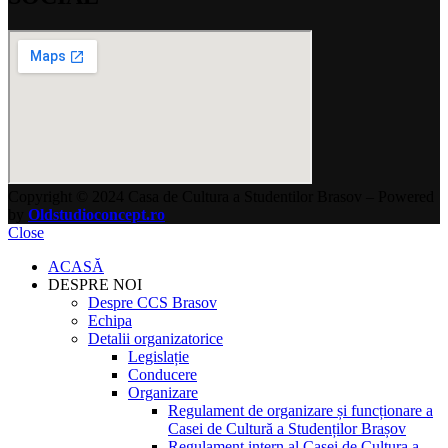
Copyright © 2024 Casa de Cultura a Studentilor Brasov – Powered
by
Oldstudioconcept.ro
Close
ACASĂ
DESPRE NOI
Despre CCS Brasov
Echipa
Detalii organizatorice
Legislație
Conducere
Organizare
Regulament de organizare și funcționare a
Casei de Cultură a Studenților Brașov
Regulament intern al Casei de Cultura a