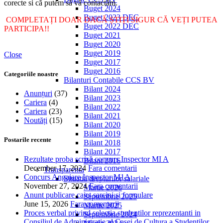
corecte si că putem să vă contactăm.
Buget 2024
Buget 2023 DEC
COMPLETAȚI DOAR DACĂ ȘTIȚI SIGUR CĂ VEȚI PUTEA
Buget 2022 DEC
PARTICIPA!!
Buget 2021
Buget 2020
Buget 2019
Close
Buget 2017
Buget 2016
Categoriile noastre
Bilanturi Contabile CCS BV
Bilant 2024
Anunțuri
(37)
Bilant 2023
Cariera
(4)
Bilant 2022
Cariera
(23)
Bilant 2021
Noutăți
(15)
Bilant 2020
Bilant 2019
Postarile recente
Bilant 2018
Bilant 2017
Rezultate proba scrisă concurs Inspector MI A
Bilant 2016
December 17, 2024
Fara comentarii
Transparenta
Concurs Angajare Inspector M1A
Situatia drepturilor salariale
November 27, 2024
Fara comentarii
Martie 2026
Anunt publicare caiet sarcini si formulare
Septembrie 2025
June 15, 2026
Fara comentarii
Martie 2025
Proces verbal privind selectia studentilor reprezentanti in
Septembrie 2024
Consiliul de Administratie al Casei de Cultura a Studentilor