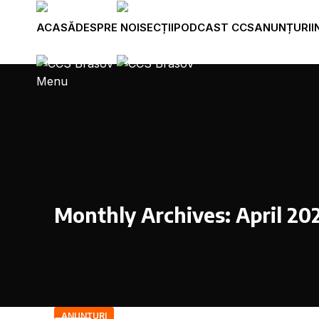
ACASĂ
DESPRE NOI
SECȚII
PODCAST CCS
ANUNȚURI
I
Menu
Monthly Archives: April 20
ANUNȚURI