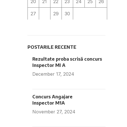
20
21
22
23
24
25
26
27
28
29
30
« Sep
May »
POSTARILE RECENTE
Rezultate proba scrisă concurs
Inspector MI A
December 17, 2024
Fara
comentarii
Concurs Angajare
Inspector M1A
November 27, 2024
Fara
comentarii