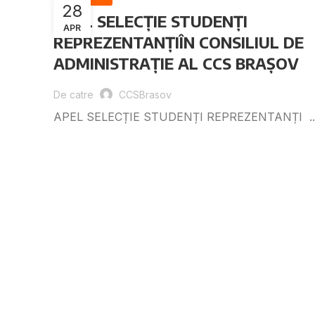
28
APEL SELECȚIE STUDENȚI
APR
REPREZENTANȚIÎN CONSILIUL DE
ADMINISTRAȚIE AL CCS BRAȘOV
De catre
CCSBrasov
APEL SELECȚIE STUDENȚI REPREZENTANȚI ..
Citeste articolul